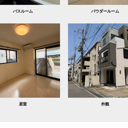
バスルーム
パウダールーム
居室
外観