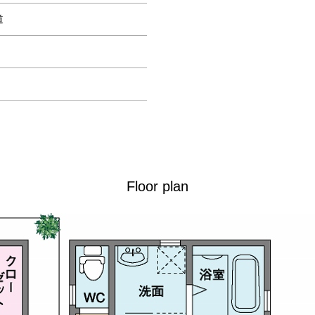
道
Floor plan