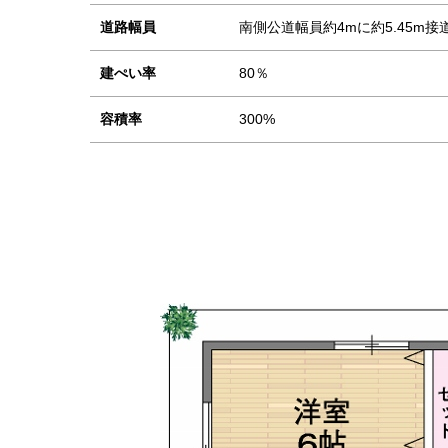
道路幅員
南側公道幅員約4mに約5.45m接
建ぺい率
80％
容積率
300%