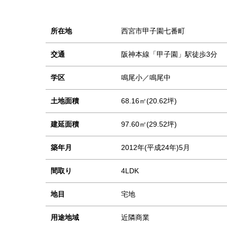
所在地
西宮市甲子園七番町
交通
阪神本線「甲子園」駅徒歩3分
学区
鳴尾小／鳴尾中
土地面積
68.16㎡(20.62坪)
建延面積
97.60㎡(29.52坪)
築年月
2012年(平成24年)5月
間取り
4LDK
地目
宅地
用途地域
近隣商業